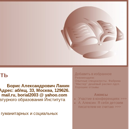
сть
Добавить в избранное
Рекомендуем:
Опытные специалисты.
Фабрика
"Мастер"
дешёвый распил лдсп.
Борис Александрович Ланин
Хорошие отзывы
Адрес: аб/ящ. 33, Москва, 129626.
 mail.ru, borial2003 @ yahoo.com
Анонсы
Участие в конференциях
>>>
ратурного образования Института
А. Алексин: Я себя детским
писателем не считаю
>>>
ы гуманитарных и социальных