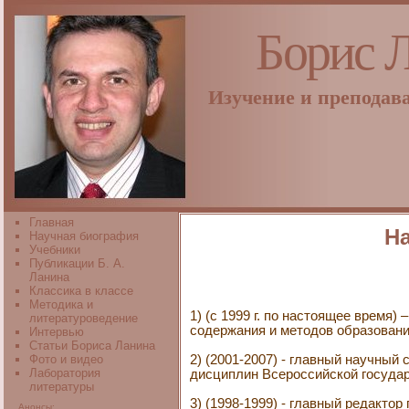
Борис 
Изучение и преподав
Главная
Н
Научная биография
Учебники
Публикации Б. А.
Ланина
Классика в классе
Методика и
1) (с 1999 г. по настоящее время
литературоведение
содержания и методов образовани
Интервью
Статьи Бориса Ланина
Фото и видео
2) (2001-2007) - главный научны
Лаборатория
дисциплин Всероссийской государ
литературы
3) (1998-1999) - главный редакто
Анонсы: