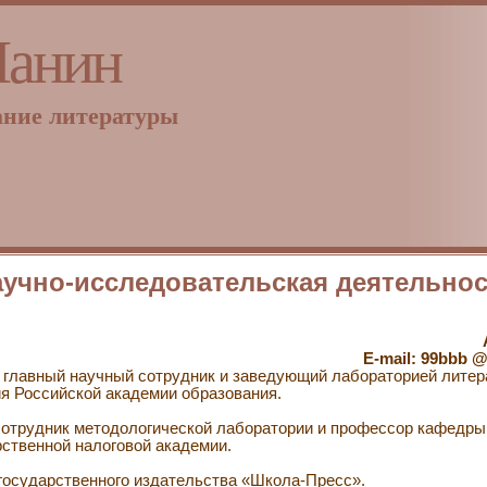
Ланин
ание литературы
аучно-исследовательская деятельно
E-mail: 99bbb @
) – главный научный сотрудник и заведующий лабораторией лите
я Российской академии образования.
й сотрудник методологической лаборатории и профессор кафедр
ственной налоговой академии.
р государственного издательства «Школа-Пресс».