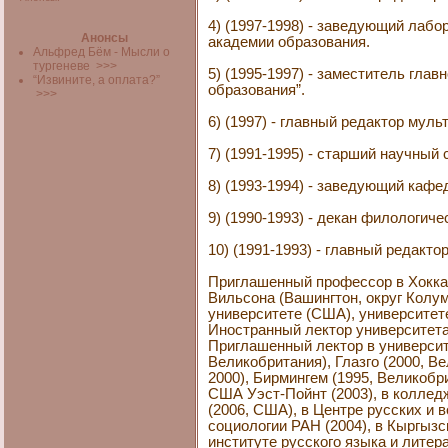
4) (1997-1998) - заведующий лаб
Анонсы
академии образования.
Альфред Бём - Мысли о
тургеневе
>>>
5) (1995-1997) - заместитель гла
“Извините, а оплата?”
образования”.
>>>
6) (1997) - главный редактор му
7) (1991-1995) - старший научный
8) (1993-1994) - заведующий каф
9) (1990-1993) - декан филологич
10) (1991-1993) - главный редак
Приглашенный профессор в Хоккай
Вильсона (Вашингтон, округ Колу
университете (США), университете
Иностранный лектор университета 
Приглашенный лектор в университет
Великобритания), Глазго (2000, В
2000), Бирмингем (1995, Великобри
США Уэст-Пойнт (2003), в коллед
(2006, США), в Центре русских и
социологии РАН (2004), в Кыргыз
институте русского языка и литер