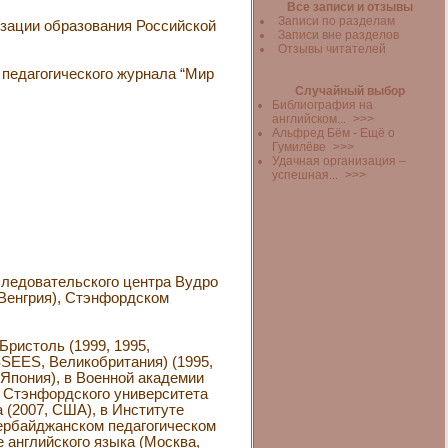
Все записи и отзывы
Записи по разделам
изации образования Российской
Записи вне разделов
Отзывы читателей
о педагогического журнала “Мир
Случайный выбор
Библиография на
английском...
>>>
Альфред Бём - Ещё о
Гумилёве
>>>
Удачная организация –
успешная...
>>>
следовательского центра Вудро
 Венгрия), Стэнфордском
Бристоль (1999, 1995,
(SSEES, Великобритания) (1995,
, Япония), в Военной академии
й Стэнфордского университета
 (2007, США), в Институте
зербайджанском педагогическом
е английского языка (Москва,