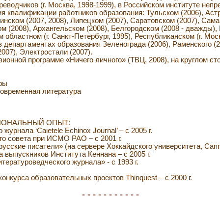
еводчиков (г. Москва, 1998-1999), в Российском институте непр
я квалификации работников образования: Тульском (2006), Аст
инском (2007, 2008), Липецком (2007), Саратовском (2007), Сама
м (2008), Архангельском (2008), Белгородском (2008 - дважды),
 областном (г. Санкт-Петербург, 1995), Республиканском (г. Мос
 в департаментах образования Зеленограда (2006), Раменского (2
007), Электростали (2007).
ионной программе «Ничего личного» (ТВЦ, 2008), на круглом с
ры
современная литература
ОНАЛЬНЫЙ ОПЫТ:
рнала ‘Caietele Echinox Journal’ – с 2005 г.
го совета при ИСМО РАО – с 2001 г.
сские писатели» (на сервере Хоккайдского университета, Саппор
 выпускников Института Кеннана – с 2005 г.
тературоведческого журнала» - с 1993 г.
нкурса образовательных проектов Thinquest – c 2000 г.
- - - - - - - - - - -