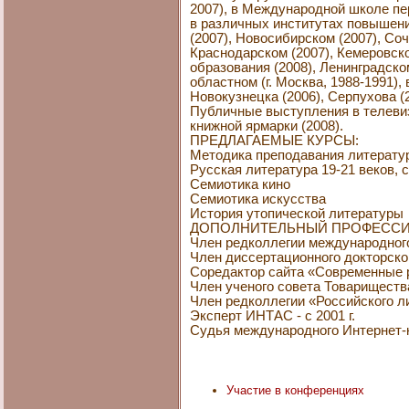
2007), в Международной школе пер
в различных институтах повышени
(2007), Новосибирском (2007), Соч
Краснодарском (2007), Кемеровско
образования (2008), Ленинградском
областном (г. Москва, 1988-1991),
Новокузнецка (2006), Серпухова (2
Публичные выступления в телевиз
книжной ярмарки (2008).
ПРЕДЛАГАЕМЫЕ КУРСЫ:
Методика преподавания литерату
Русская литература 19-21 веков, 
Семиотика кино
Семиотика искусства
История утопической литературы
ДОПОЛНИТЕЛЬНЫЙ ПРОФЕССИ
Член редколлегии международного жу
Член диссертационного докторско
Соредактор сайта «Современные ру
Член ученого совета Товарищества
Член редколлегии «Российского ли
Эксперт ИНТАС - с 2001 г.
Судья международного Интернет-ко
Участие в конференциях