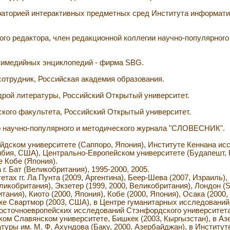
ораторией интерактивных предметных сред Института информат
вного редактора, член редакционной коллегии научно-популярног
льтимедийных энциклопедий - фирма SBG.
 сотрудник, Российская академия образования.
едрой литературы, Российский Открытый университет.
еского факультета, Российский Открытый университет.
тор научно-популярного и методического журнала "СЛОВЕСНИК".
дском университете (Саппоро, Япония), Институте Кеннана ис
мбия, США), Центрально-Европейском университете (Будапешт,
 Кобе (Япония).
г. Бат (Великобритания), 1995-2000, 2005.
ах гг. Ла Пунта (2009, Аргентина), Беер-Шева (2007, Израиль), 
еликобритания), Экзетер (1999, 2000, Великобритания), Лондон 
тания), Киото (2000, Япония), Кобе (2000, Япония), Осака (2000
же Свартмор (2003, США), в Центре гуманитарных исследовани
 восточноевропейских исследований Стэнфордского университета
ском Славянском университете, Бишкек (2003, Кыргызстан), в А
атуры им. М. Ф. Ахундова (Баку, 2000, Азербайджан), в Институт